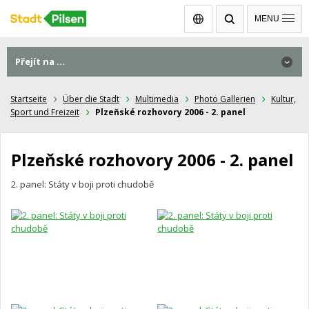
Čeština
MENU
Přejít na ...
Přejít na ...
Startseite
Über die Stadt
Multimedia
Photo Gallerien
Kultur,
Sport und Freizeit
Plzeňské rozhovory 2006 - 2. panel
Plzeňské rozhovory 2006 - 2. panel
2. panel: Státy v boji proti chudobě