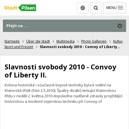
Čeština
MENU
Přejít na ...
Přejít na ...
Startseite
Über die Stadt
Multimedia
Photo Gallerien
Kultur,
Sport und Freizeit
Slavnosti svobody 2010 - Convoy of Liberty…
Slavnosti svobody 2010 - Convoy
of Liberty II.
Kolona historické i současné bojové techniky byla k vidění na
Klatovské třídě (foto 2.5.2010). Špalíry diváků lemující Klatovskou
třídu v neděli 2. května 2010 dopoledne nadšeně zdravily projíždějící
historickou a moderní vojenskou techniku při Convoy of