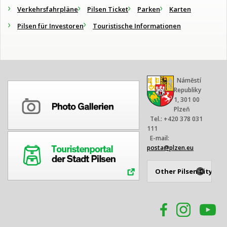
Verkehrsfahrpläne
Pilsen Ticket
Parken
Karten
Pilsen für Investoren
Touristische Informationen
Náměstí
Republiky
1, 301 00
Plzeň
Tel.: +420 378 031
111
E-mail:
posta@plzen.eu