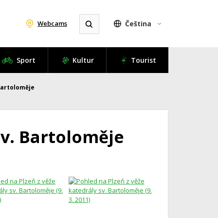
Webcams
Čeština
Sport
Kultur
Tourist
 Bartoloměje
sv. Bartoloměje