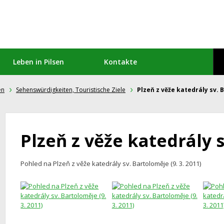
Leben in Pilsen
Kontakte
en
Sehenswürdigkeiten, Touristische Ziele
Plzeň z věže katedrály sv.
Plzeň z věže katedrály 
Pohled na Plzeň z věže katedrály sv. Bartoloměje (9. 3. 2011)