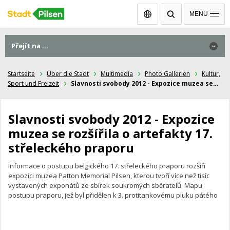
Čeština
MENU
Přejít na ...
Přejít na ...
Startseite
Über die Stadt
Multimedia
Photo Gallerien
Kultur,
Sport und Freizeit
Slavnosti svobody 2012 - Expozice muzea se…
Slavnosti svobody 2012 - Expozice
muzea se rozšířila o artefakty 17.
střeleckého praporu
Informace o postupu belgického 17. střeleckého praporu rozšíří
expozici muzea Patton Memorial Pilsen, kterou tvoří více než tisíc
vystavených exponátů ze sbírek soukromých sběratelů. Mapu
postupu praporu, jež byl přidělen k 3. protitankovému pluku pátého