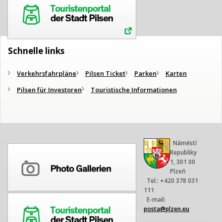
Schnelle links
Verkehrsfahrpläne
Pilsen Ticket
Parken
Karten
Pilsen für Investoren
Touristische Informationen
Náměstí
Republiky
1, 301 00
Plzeň
Tel.: +420 378 031
111
E-mail:
posta@plzen.eu