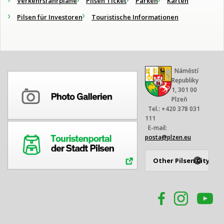
Verkehrsfahrpläne
Pilsen Ticket
Parken
Karten
Pilsen für Investoren
Touristische Informationen
Náměstí
Republiky
1, 301 00
Plzeň
Tel.: +420 378 031
111
E-mail:
posta@plzen.eu