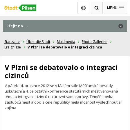
Čeština
MENU
Přejít na ...
Přejít na ...
Startseite
Über die Stadt
Multimedia
Photo Gallerien
Ereignisse
V Plzni se debatovalo o integraci cizinců
V Plzni se debatovalo o integraci
cizinců
V pátek 14. prosince 2012 se v Malém sále Měšťanské besedy
uskutečnila 4. celostátní konference statutárních měst věnovaná
tématu integrace cizinců na úrovni samosprávy. Téměř stovka
zástupců měst a obcí z celé republiky měla možnost vyslechnout si
zajíma