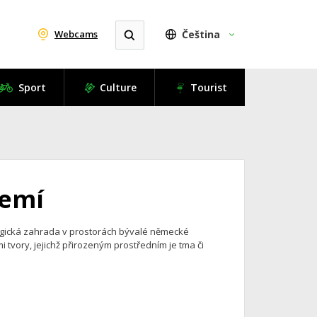
Webcams
Čeština
Sport
Culture
Tourist
zemí
logická zahrada v prostorách bývalé německé
 tvory, jejichž přirozeným prostředním je tma či