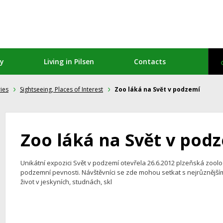
ty
Living in Pilsen
Contacts
ies
Sightseeing, Places of Interest
Zoo láká na Svět v podzemí
Zoo láká na Svět v pod
Unikátní expozici Svět v podzemí otevřela 26.6.2012 plzeňská zoo
podzemní pevnosti. Návštěvníci se zde mohou setkat s nejrůznějšími
život v jeskyních, studnách, skl